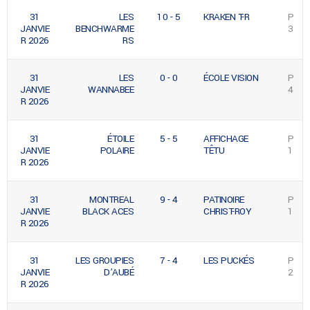
31
LES
10 - 5
KRAKEN T-R
P
JANVIE
BENCHWARME
3
R 2026
RS
31
LES
0 - 0
ÉCOLE VISION
P
JANVIE
WANNABEE
4
R 2026
31
ÉTOILE
5 - 5
AFFICHAGE
P
JANVIE
POLAIRE
TÊTU
1
R 2026
31
MONTREAL
9 - 4
PATINOIRE
P
JANVIE
BLACK ACES
CHRIST-ROY
1
R 2026
31
LES GROUPIES
7 - 4
LES PUCKÉS
P
JANVIE
D’AUBÉ
2
R 2026