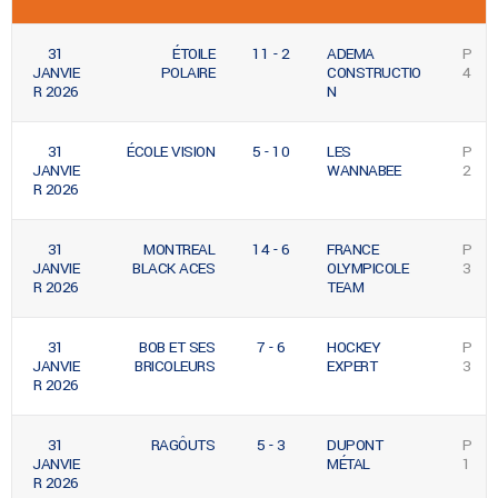
31
ÉTOILE
11 - 2
ADEMA
P
JANVIE
POLAIRE
CONSTRUCTIO
4
R 2026
N
31
ÉCOLE VISION
5 - 10
LES
P
JANVIE
WANNABEE
2
R 2026
31
MONTREAL
14 - 6
FRANCE
P
JANVIE
BLACK ACES
OLYMPICOLE
3
R 2026
TEAM
31
BOB ET SES
7 - 6
HOCKEY
P
JANVIE
BRICOLEURS
EXPERT
3
R 2026
31
RAGÔUTS
5 - 3
DUPONT
P
JANVIE
MÉTAL
1
R 2026