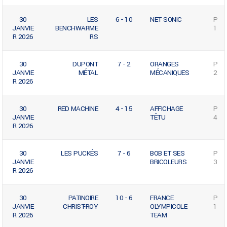
30
LES
6 - 10
NET SONIC
P
JANVIE
BENCHWARME
1
R 2026
RS
30
DUPONT
7 - 2
ORANGES
P
JANVIE
MÉTAL
MÉCANIQUES
2
R 2026
30
RED MACHINE
4 - 15
AFFICHAGE
P
JANVIE
TÊTU
4
R 2026
30
LES PUCKÉS
7 - 6
BOB ET SES
P
JANVIE
BRICOLEURS
3
R 2026
30
PATINOIRE
10 - 6
FRANCE
P
JANVIE
CHRIST-ROY
OLYMPICOLE
1
R 2026
TEAM