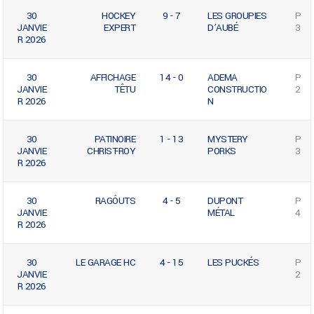
30
HOCKEY
9 - 7
LES GROUPIES
P
JANVIE
EXPERT
D’AUBÉ
3
R 2026
30
AFFICHAGE
14 - 0
ADEMA
P
JANVIE
TÊTU
CONSTRUCTIO
2
R 2026
N
30
PATINOIRE
1 - 13
MYSTERY
P
JANVIE
CHRIST-ROY
PORKS
3
R 2026
30
RAGÔUTS
4 - 5
DUPONT
P
JANVIE
MÉTAL
4
R 2026
30
LE GARAGE HC
4 - 15
LES PUCKÉS
P
JANVIE
2
R 2026