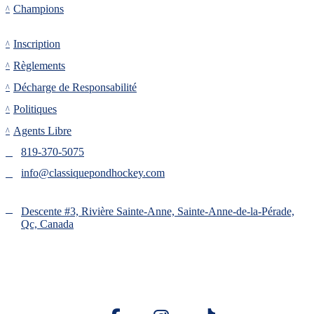
Champions
Inscription
Inscription
Règlements
Décharge de Responsabilité
Politiques
Agents Libre
819-370-5075
info@classiquepondhockey.com
Descente #3, Rivière Sainte-Anne, Sainte-Anne-de-la-Pérade,
Qc, Canada
Copyright 2025 © ClassiquePondHockey