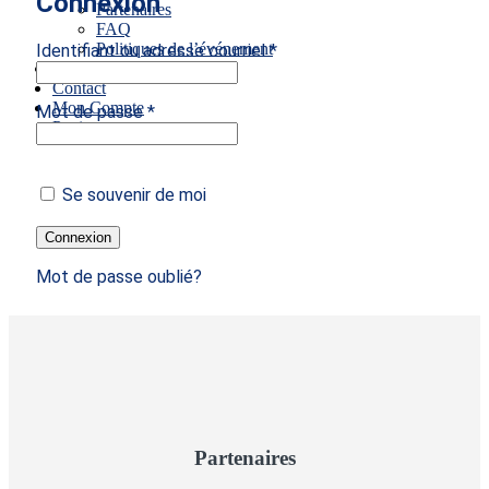
Connexion
Partenaires
FAQ
Politiques de l’événement
Identifiant ou adresse courriel
*
Boutique
Contact
Mon Compte
Mot de passe
*
Panier
Se souvenir de moi
Connexion
Mot de passe oublié?
Partenaires