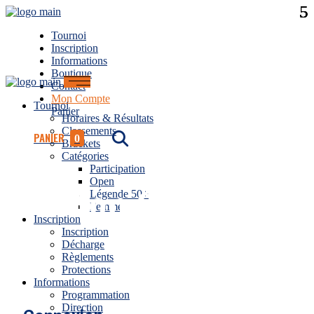
Tournoi
Inscription
Informations
Boutique
Contact
Mon Compte
Tournoi
Panier
Horaires & Résultats
Classements
PANIER
0
Brackets
Catégories
Participation
Open
Mon Compte
Légende 50+
Femme
Inscription
Inscription
Décharge
Règlements
Protections
Informations
Programmation
Direction