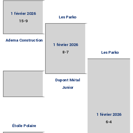
1 février 2026
Les Parko
15
-
9
Adema Construction
1 février 2026
8
-
7
Les Parko
Dupont Métal
Junior
1 février 2026
6
-
4
Étoile Polaire