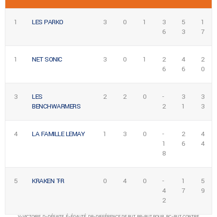
1
LES PARKO
3
0
1
3
5
1
6
3
7
1
NET SONIC
3
0
1
2
4
2
6
6
0
3
LES
2
2
0
-
3
3
BENCHWARMERS
2
1
3
4
LA FAMILLE LEMAY
1
3
0
-
2
4
1
6
4
8
5
KRAKEN T-R
0
4
0
-
1
5
4
7
9
2
V=VICTOIRE, D=DÉFAITE, É=ÉGALITÉ, DB=DIFFÉRENCE DE BUT, BP=BUT POUR, BC=BUT CONTRE