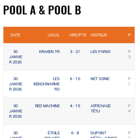
POOL A & POOL B
DATE
LOCAL
HRS/PTS
VISITEUR
P
30
KRAKEN T-R
3 - 21
LES PARKO
P
JANVIE
3
R 2026
30
LES
6 - 10
NET SONIC
P
JANVIE
BENCHWARME
1
R 2026
RS
30
RED MACHINE
4 - 15
AFFICHAGE
P
JANVIE
TÊTU
4
R 2026
30
ÉTOILE
6 - 8
DUPONT
P