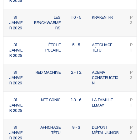
R 2026
31
LES
10 - 5
KRAKEN T-R
P
JANVIE
BENCHWARME
3
R 2026
RS
31
ÉTOILE
5 - 5
AFFICHAGE
P
JANVIE
POLAIRE
TÊTU
1
R 2026
31
RED MACHINE
2 - 12
ADEMA
P
JANVIE
CONSTRUCTIO
3
R 2026
N
31
NET SONIC
13 - 6
LA FAMILLE
P
JANVIE
LEMAY
1
R 2026
31
AFFICHAGE
9 - 3
DUPONT
P
JANVIE
TÊTU
MÉTAL JUNIOR
3
R 2026