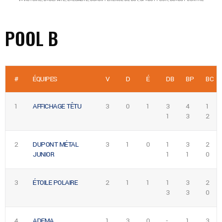
POOL B
#
ÉQUIPES
V
D
É
DB
BP
BC
1
AFFICHAGE TÊTU
3
0
1
3
4
1
1
3
2
2
DUPONT MÉTAL
3
1
0
1
3
2
JUNIOR
1
1
0
3
ÉTOILE POLAIRE
2
1
1
1
3
2
3
3
0
4
ADEMA
1
3
0
-
1
3