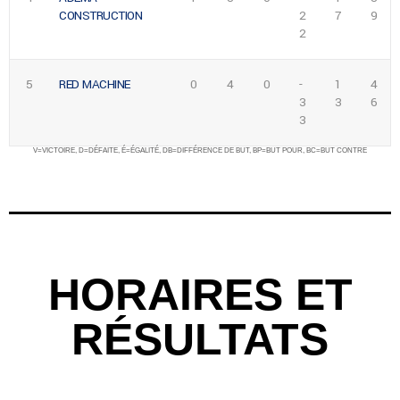
CONSTRUCTION
2
7
9
2
5
RED MACHINE
0
4
0
-
1
4
3
3
6
3
V=VICTOIRE, D=DÉFAITE, É=ÉGALITÉ, DB=DIFFÉRENCE DE BUT, BP=BUT POUR, BC=BUT CONTRE
HORAIRES ET
RÉSULTATS