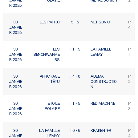
JANVIE
POLAIRE
MÉTAL JUNIOR
2
R 2026
30
LES PARKO
5 - 5
NET SONIC
P
JANVIE
4
R 2026
30
LES
11 - 5
LA FAMILLE
P
JANVIE
BENCHWARME
LEMAY
1
R 2026
RS
30
AFFICHAGE
14 - 0
ADEMA
P
JANVIE
TÊTU
CONSTRUCTIO
2
R 2026
N
30
ÉTOILE
11 - 5
RED MACHINE
P
JANVIE
POLAIRE
3
R 2026
30
LA FAMILLE
10 - 6
KRAKEN T-R
P
JANVIE
LEMAY
4