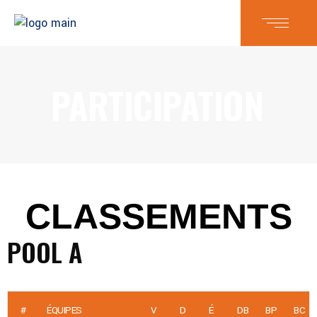
PARTICIPATION
CLASSEMENTS
POOL A
#
ÉQUIPES
V
D
É
DB
BP
BC