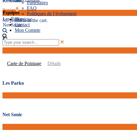
Résultats
Partenaires
FAQ
Panier
0
Équipes
Politiques de l’événement
Les Parko
Boutique
No products in the cart.
Contact
Net Sonic
Mon Compte
P
Carte de Pointage
Détails
Les Parko
Net Sonic