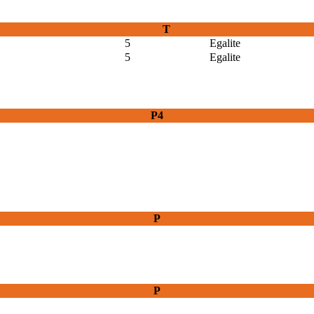
T
5
Egalite
5
Egalite
P4
P
P