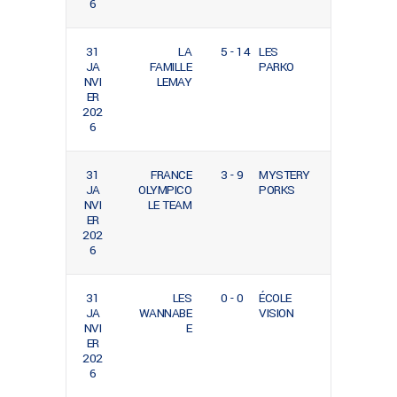
6
31
LA
5 - 14
LES
JA
FAMILLE
PARKO
NVI
LEMAY
ER
202
6
31
FRANCE
3 - 9
MYSTERY
JA
OLYMPICO
PORKS
NVI
LE TEAM
ER
202
6
31
LES
0 - 0
ÉCOLE
JA
WANNABE
VISION
NVI
E
ER
202
6