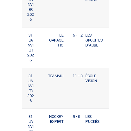
NVI
ER
202
6
31
LE
6 - 12
LES
JA
GARAGE
GROUPIES
NVI
HC
D’AUBÉ
ER
202
6
31
TEAMMH
11 - 3
ÉCOLE
JA
VISION
NVI
ER
202
6
31
HOCKEY
9 - 5
LES
JA
EXPERT
PUCKÉS
NVI