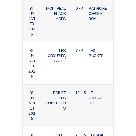
31
MONTREAL
9 - 4
PATINOIRE
JA
BLACK
CHRIST-
NVI
ACES
ROY
ER
202
6
31
LES
7 - 4
LES
JA
GROUPIES
PUCKÉS
NVI
D’AUBÉ
ER
202
6
31
BOB ET
11 - 5
LE
JA
SES
GARAGE
NVI
BRICOLEUR
HC
ER
S
202
6
31
ÉCOLE
7 - 16
TEAMMH