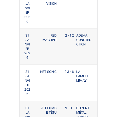
JA
VISION
NVI
ER
202
6
31
RED
2 - 12
ADEMA
JA
MACHINE
CONSTRU
NVI
CTION
ER
202
6
31
NET SONIC
13 - 6
LA
JA
FAMILLE
NVI
LEMAY
ER
202
6
31
AFFICHAG
9 - 3
DUPONT
JA
E TÊTU
MÉTAL
NVI
JUNIOR