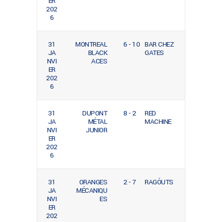
ER
202
6
31
MONTREAL
6 - 10
BAR CHEZ
JA
BLACK
GATES
NVI
ACES
ER
202
6
31
DUPONT
8 - 2
RED
JA
MÉTAL
MACHINE
NVI
JUNIOR
ER
202
6
31
ORANGES
2 - 7
RAGÔUTS
JA
MÉCANIQU
NVI
ES
ER
202