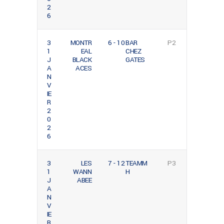
2
6
3
MONTR
6 - 10
BAR
P2
1
EAL
CHEZ
J
BLACK
GATES
A
ACES
N
V
IE
R
2
0
2
6
3
LES
7 - 12
TEAMM
P3
1
WANN
H
J
ABEE
A
N
V
IE
R