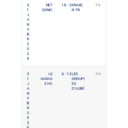
3
NET
18 - 3
KRAKE
P4
1
SONIC
N T-R
J
A
N
V
IE
R
2
0
2
6
3
LE
6 - 12
LES
P4
1
GARAG
GROUPI
J
E HC
ES
A
D’AUBÉ
N
V
IE
R
2
0
2
6