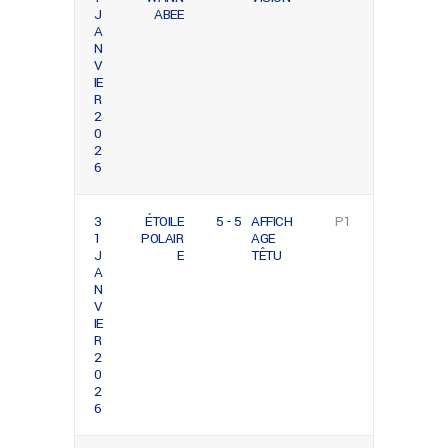
J
ABEE
A
N
V
IE
R
2
0
2
6
3
ÉTOILE
5 - 5
AFFICH
P1
1
POLAIR
AGE
J
E
TÊTU
A
N
V
IE
R
2
0
2
6