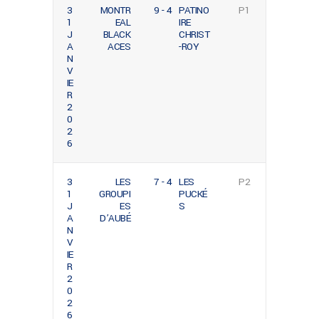
3
MONTR
9 - 4
PATINO
P1
1
EAL
IRE
J
BLACK
CHRIST
A
ACES
-ROY
N
V
IE
R
2
0
2
6
3
LES
7 - 4
LES
P2
1
GROUPI
PUCKÉ
J
ES
S
A
D’AUBÉ
N
V
IE
R
2
0
2
6