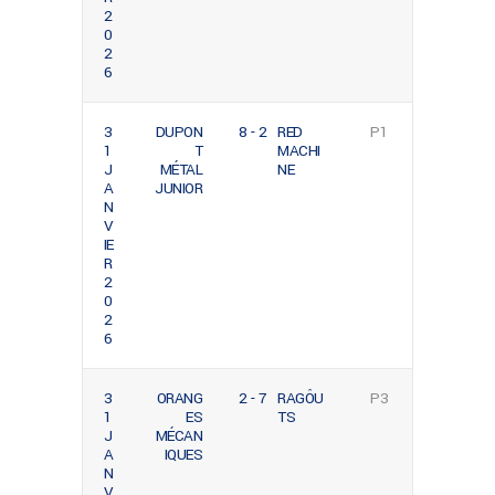
2
0
2
6
3
DUPON
8 - 2
RED
P1
1
T
MACHI
J
MÉTAL
NE
A
JUNIOR
N
V
IE
R
2
0
2
6
3
ORANG
2 - 7
RAGÔU
P3
1
ES
TS
J
MÉCAN
A
IQUES
N
V