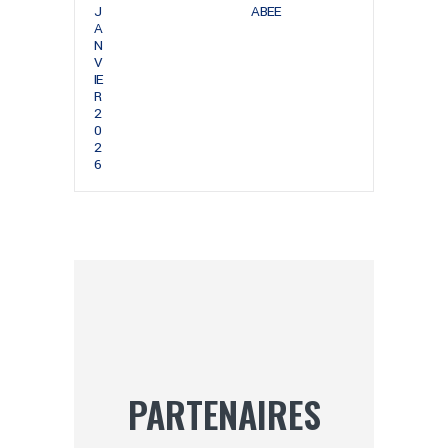
J
ABEE
A
N
V
IE
R
2
0
2
6
PARTENAIRES