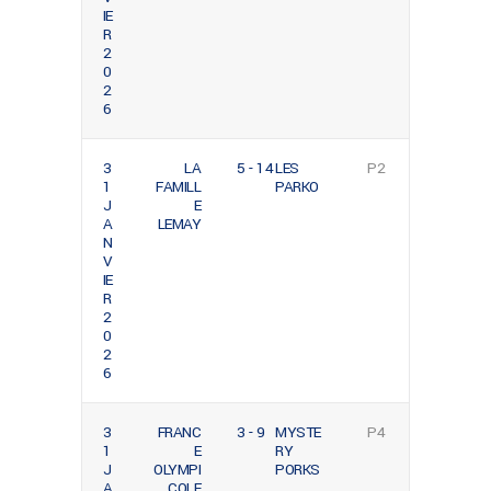
IE
R
2
0
2
6
3
LA
5 - 14
LES
P2
1
FAMILL
PARKO
J
E
A
LEMAY
N
V
IE
R
2
0
2
6
3
FRANC
3 - 9
MYSTE
P4
1
E
RY
J
OLYMPI
PORKS
A
COLE