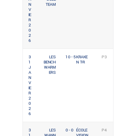
N
TEAM
V
IE
R
2
0
2
6
3
LES
10 - 5
KRAKE
P3
1
BENCH
N T-R
J
WARM
A
ERS
N
V
IE
R
2
0
2
6
3
LES
0 - 0
ÉCOLE
P4
1
WANN
VISION