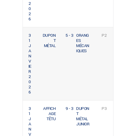
2
0
2
6
3
DUPON
5 - 3
ORANG
P2
1
T
ES
J
MÉTAL
MÉCAN
A
IQUES
N
V
IE
R
2
0
2
6
3
AFFICH
9 - 3
DUPON
P3
1
AGE
T
J
TÊTU
MÉTAL
A
JUNIOR
N
V