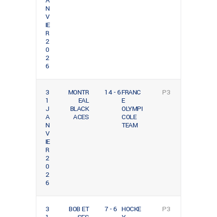
A
N
V
IE
R
2
0
2
6
3
MONTR
14 - 6
FRANC
P3
1
EAL
E
J
BLACK
OLYMPI
A
ACES
COLE
N
TEAM
V
IE
R
2
0
2
6
3
BOB ET
7 - 6
HOCKE
P3