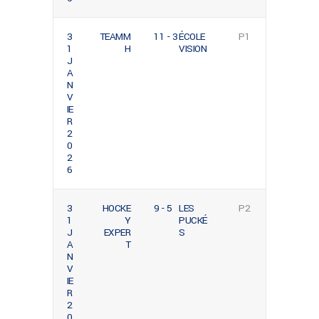
3
TEAMM
11 - 3
ÉCOLE
P1
1
H
VISION
J
A
N
V
IE
R
2
0
2
6
3
HOCKE
9 - 5
LES
P2
1
Y
PUCKÉ
J
EXPER
S
A
T
N
V
IE
R
2
0