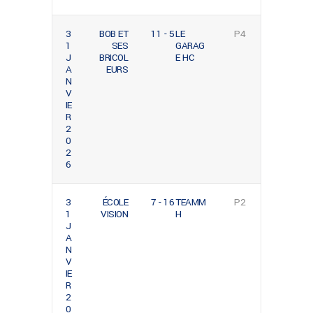
3
BOB ET
11 - 5
LE
P4
1
SES
GARAG
J
BRICOL
E HC
A
EURS
N
V
IE
R
2
0
2
6
3
ÉCOLE
7 - 16
TEAMM
P2
1
VISION
H
J
A
N
V
IE
R
2
0