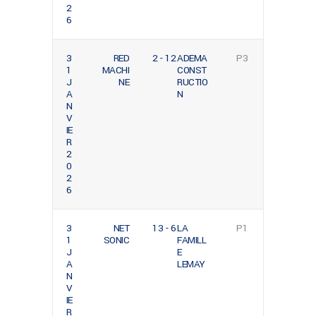
2
6
3
RED
2 - 12
ADEMA
P3
1
MACHI
CONST
J
NE
RUCTIO
A
N
N
V
IE
R
2
0
2
6
3
NET
13 - 6
LA
P1
1
SONIC
FAMILL
J
E
A
LEMAY
N
V
IE
R