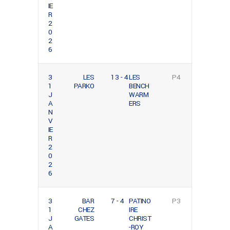
IE
R
2
0
2
6
3
LES
13 - 4
LES
P4
1
PARKO
BENCH
J
WARM
A
ERS
N
V
IE
R
2
0
2
6
3
BAR
7 - 4
PATINO
P3
1
CHEZ
IRE
J
GATES
CHRIST
A
-ROY