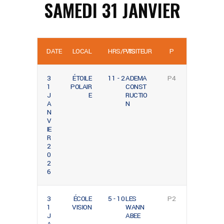
SAMEDI 31 JANVIER
DATE
LOCAL
HRS/PTS
VISITEUR
P
3
ÉTOILE
11 - 2
ADEMA
P4
1
POLAIR
CONST
J
E
RUCTIO
A
N
N
V
IE
R
2
0
2
6
3
ÉCOLE
5 - 10
LES
P2
1
VISION
WANN
J
ABEE