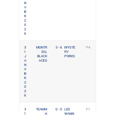
N
V
IE
R
2
0
2
6
3
MONTR
3 - 6
MYSTE
P4
1
EAL
RY
J
BLACK
PORKS
A
ACES
N
V
IE
R
2
0
2
6
3
TEAMM
0 - 0
LES
P1
1
H
WANN