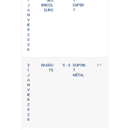
1
SES
Y
J
BRICOL
EXPER
A
EURS
T
N
V
IE
R
2
0
2
6
3
RAGÔU
5 - 3
DUPON
P1
1
TS
T
J
MÉTAL
A
N
V
IE
R
2
0
2
6