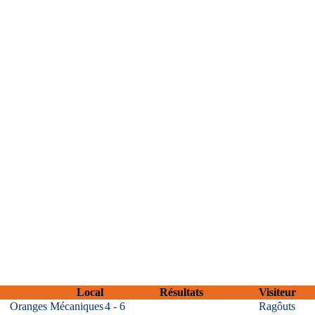
Local
Résultats
Visiteur
Oranges Mécaniques
4 - 6
Ragôuts