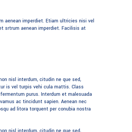
um aenean imperdiet. Etiam ultricies nisi vel
et srtrum aenean imperdiet. Facilisis at
n nisl interdum, citudin ne que sed,
r is vel turpis vehi cula mattis. Class
at fermentum purus. Interdum et malesuada
Vivamus ac tincidunt sapien. Aenean nec
osqu ad litora torquent per conubia nostra
n nisl interdum, citudin ne que sed,