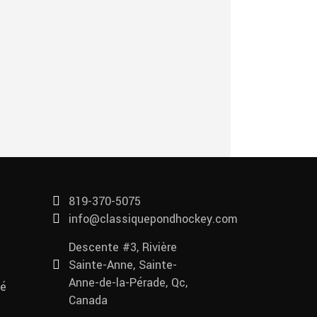
819-370-5075
info@classiquepondhockey.com
Descente #3, Rivière
Sainte-Anne, Sainte-
Anne-de-la-Pérade, Qc,
té
Canada