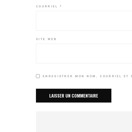
COURRIEL
*
SITE WEB
ENREGISTRER MON NOM, COURRIEL ET 