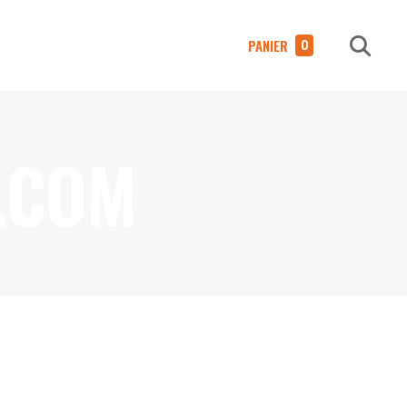
PANIER
0
No products in the cart.
.COM