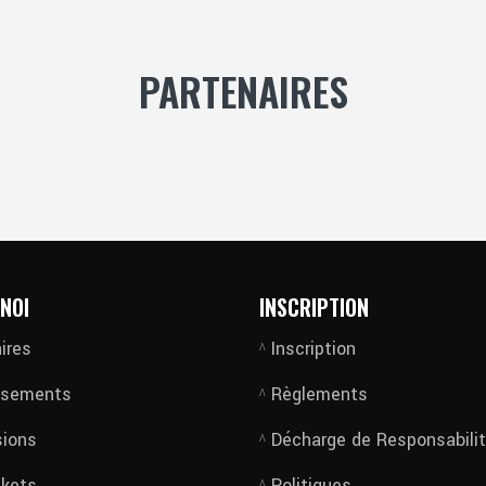
PARTENAIRES
NOI
INSCRIPTION
ires
Inscription
ssements
Règlements
sions
Décharge de Responsabili
ckets
Politiques