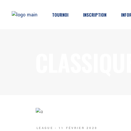
TOURNOI
INSCRIPTION
INFO
Horaires & Résultats
Inscription
Pro
CLASSIQU
Classements
Décharge
Dire
Brackets
Règlements
Part
Catégories
Protections
FAQ
Poli
LEAGUE
11 FÉVRIER 2020