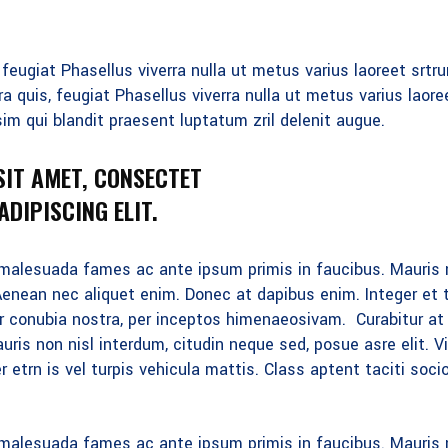
, feugiat Phasellus viverra nulla ut metus varius laoreet srtr
ra quis, feugiat Phasellus viverra nulla ut metus varius laore
im qui blandit praesent luptatum zril delenit augue.
SIT AMET, CONSECTET
DIPISCING ELIT.
malesuada fames ac ante ipsum primis in faucibus. Mauris no
enean nec aliquet enim. Donec at dapibus enim. Integer et tu
per conubia nostra, per inceptos himenaeosivam. Curabitur 
ris non nisl interdum, citudin neque sed, posue asre elit. 
 etrn is vel turpis vehicula mattis. Class aptent taciti soci
malesuada fames ac ante ipsum primis in faucibus. Mauris no