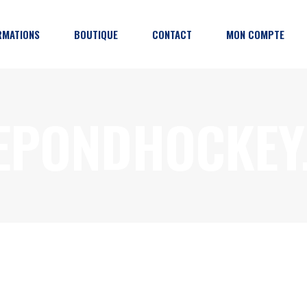
RMATIONS
BOUTIQUE
CONTACT
MON COMPTE
grammation
EPONDHOCKEY
ction
enaires
tiques de l’événement