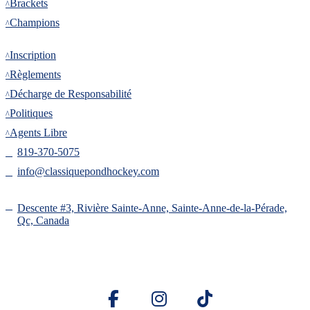
Brackets
Champions
Inscription
Inscription
Règlements
Décharge de Responsabilité
Politiques
Agents Libre
819-370-5075
info@classiquepondhockey.com
Descente #3, Rivière Sainte-Anne, Sainte-Anne-de-la-Pérade,
Qc, Canada
Copyright 2025 © ClassiquePondHockey