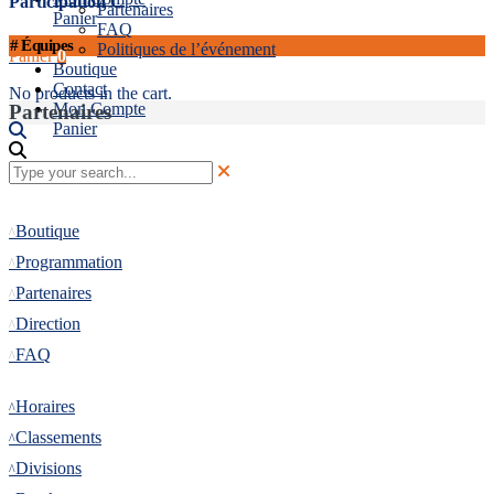
Participation C
Partenaires
Panier
FAQ
#
Équipes
Politiques de l’événement
Panier
0
Boutique
Contact
No products in the cart.
Mon Compte
Partenaires
Panier
Informations
Boutique
Programmation
Partenaires
Direction
FAQ
Tournoi
Horaires
Classements
Divisions