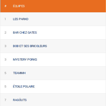
#
ÉQUIPES
1
LES PARKO
2
BAR CHEZ GATES
3
BOB ET SES BRICOLEURS
3
MYSTERY PORKS
5
TEAMMH
5
ÉTOILE POLAIRE
7
RAGÔUTS