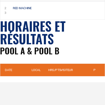
2
RED MACHINE
3
HORAIRES ET
RÉSULTATS
POOL A & POOL B
DATE
LOCAL
HRS/PTS
VISITEUR
P