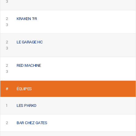
3
2
KRAKEN T-R
3
2
LE GARAGE HC
3
2
RED MACHINE
3
#
ÉQUIPES
1
LES PARKO
2
BAR CHEZ GATES