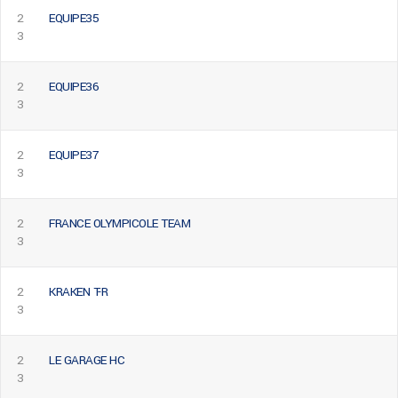
2
EQUIPE35
3
2
EQUIPE36
3
2
EQUIPE37
3
2
FRANCE OLYMPICOLE TEAM
3
2
KRAKEN T-R
3
2
LE GARAGE HC
3