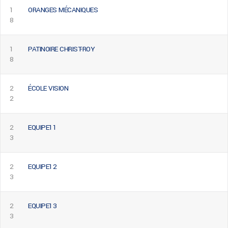
1
ORANGES MÉCANIQUES
8
1
PATINOIRE CHRIST-ROY
8
2
ÉCOLE VISION
2
2
EQUIPE11
3
2
EQUIPE12
3
2
EQUIPE13
3