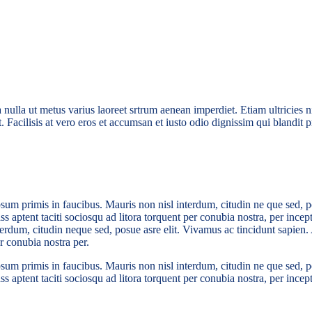
 nulla ut metus varius laoreet srtrum aenean imperdiet. Etiam ultricies n
 Facilisis at vero eros et accumsan et iusto odio dignissim qui blandit p
um primis in faucibus. Mauris non nisl interdum, citudin ne que sed, p
Class aptent taciti sociosqu ad litora torquent per conubia nostra, per i
erdum, citudin neque sed, posue asre elit. Vivamus ac tincidunt sapien.
er conubia nostra per.
um primis in faucibus. Mauris non nisl interdum, citudin ne que sed, p
lass aptent taciti sociosqu ad litora torquent per conubia nostra, per inc