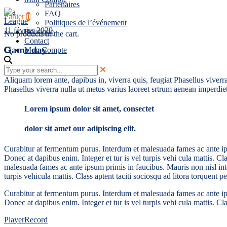
Partenaires
FAQ
Panier
0
League
Politiques de l’événement
11 février 2020
Boutique
No products in the cart.
Contact
Game day
Mon Compte
Aliquam lorem ante, dapibus in, viverra quis, feugiat Phasellus viverra
Phasellus viverra nulla ut metus varius laoreet srtrum aenean imperdiet.
Lorem ipsum dolor sit amet, consectet
dolor sit amet our adipiscing elit.
Curabitur at fermentum purus. Interdum et malesuada fames ac ante ips
Donec at dapibus enim. Integer et tur is vel turpis vehi cula mattis. 
malesuada fames ac ante ipsum primis in faucibus. Mauris non nisl int
turpis vehicula mattis. Class aptent taciti sociosqu ad litora torquent p
Curabitur at fermentum purus. Interdum et malesuada fames ac ante ips
Donec at dapibus enim. Integer et tur is vel turpis vehi cula mattis. C
Player
Record