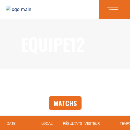
EQUIPE12
MATCHS
DATE
LOCAL
RÉSULTATS
VISITEUR
TEMP