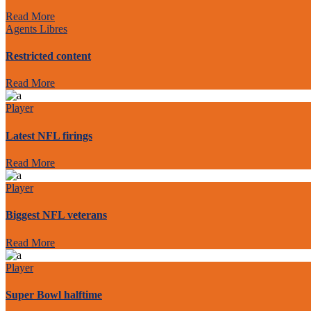
Read More
Agents Libres
Restricted content
Read More
Player
Latest NFL firings
Read More
Player
Biggest NFL veterans
Read More
Player
Super Bowl halftime