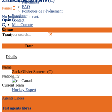
Zack-Olivier Santerre (C)
Partenaires
FAQ
Panier
0
Politiques de l’événement
Boutique
No products in the cart.
Open B
Contact
Mon Compte
Saison
Total
Date
Détails
Name
Zack-Olivier Santerre (C)
Nationality
Canada
Current Team
Hockey Expert
Agents Libres
Test agents libres