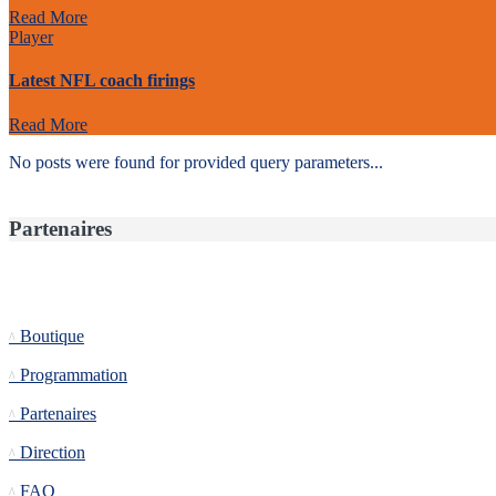
Read More
Player
Latest NFL coach firings
Read More
No posts were found for provided query parameters...
Partenaires
Informations
Boutique
Programmation
Partenaires
Direction
FAQ