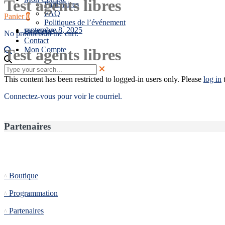
Test agents libres
Partenaires
FAQ
Panier
0
Politiques de l’événement
septembre 8, 2025
Boutique
No products in the cart.
Contact
Mon Compte
Test agents libres
This content has been restricted to logged-in users only. Please
log in
t
Connectez-vous pour voir le courriel.
Partenaires
Informations
Boutique
Programmation
Partenaires