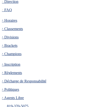
Direction
FAQ
Tournoi
Horaires
Classements
Divisions
Brackets
Champions
Inscription
Inscription
Règlements
Décharge de Responsabilité
Politiques
Agents Libre
819-370-5075