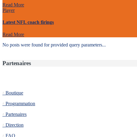
Read More
Player
Latest NFL coach firings
Read More
No posts were found for provided query parameters...
Partenaires
Informations
Boutique
Programmation
Partenaires
Direction
FAQ