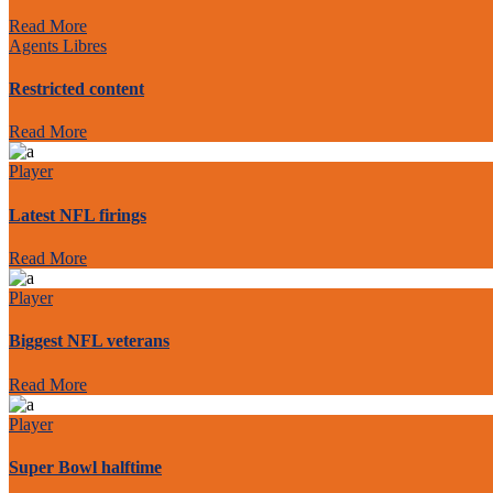
Read More
Agents Libres
Restricted content
Read More
Player
Latest NFL firings
Read More
Player
Biggest NFL veterans
Read More
Player
Super Bowl halftime