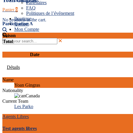
Yoan Gingras
Partenaires
FAQ
Panier
0
Politiques de l’événement
Boutique
No products in the cart.
Participation A
Contact
Mon Compte
Saison
Total
Date
Détails
Name
Yoan Gingras
Nationality
Canada
Current Team
Les Parko
Agents Libres
Test agents libres