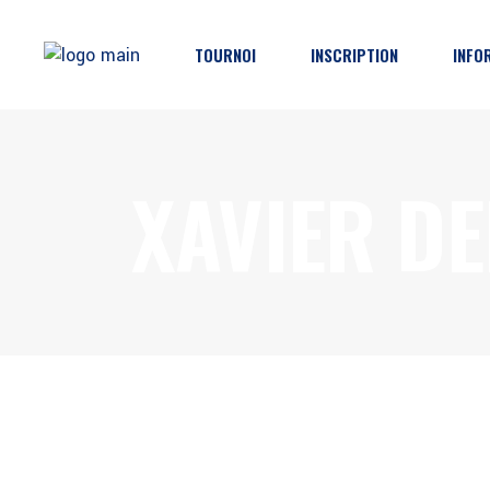
TOURNOI
INSCRIPTION
INFO
Horaires & Résultats
Inscription
Pro
XAVIER DE
Classements
Décharge
Dire
Brackets
Règlements
Part
Catégories
Protections
FAQ
Poli