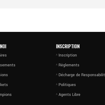
NOI
INSCRIPTION
ires
Inscription
ssements
Règlements
sions
Décharge de Responsabili
ckets
Politiques
mpions
Agents Libre