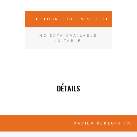
DATE
LOCAL
RÉSULTATS
VISITEUR
TEMPS
P
NO DATA AVAILABLE
IN TABLE
DÉTAILS
XAVIER DEBLOIS (C)