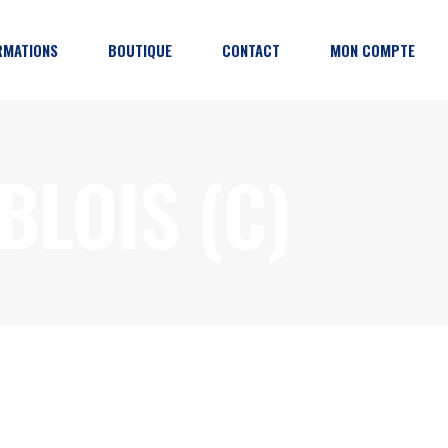
RMATIONS
BOUTIQUE
CONTACT
MON COMPTE
grammation
BLOIS (C)
ction
enaires
tiques de l’événement