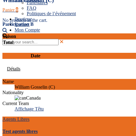
William Gosselin (C)
Partenaires
FAQ
Panier
0
Politiques de l’événement
Boutique
No products in the cart.
Participation B
Contact
Mon Compte
Saison
Total
Date
Détails
Name
William Gosselin (C)
Nationality
Canada
Current Team
Affichage Têtu
Agents Libres
Test agents libres