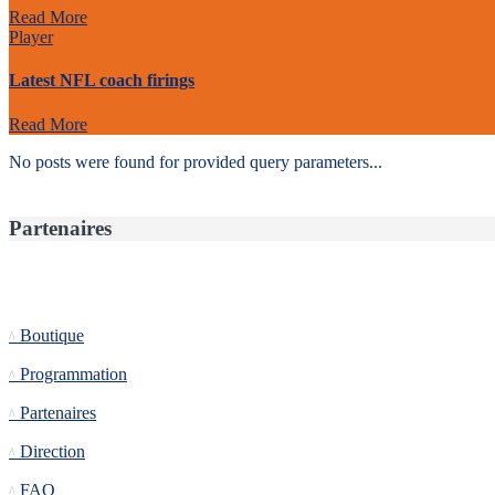
Read More
Player
Latest NFL coach firings
Read More
No posts were found for provided query parameters...
Partenaires
Informations
Boutique
Programmation
Partenaires
Direction
FAQ