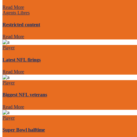
Read More
Agents Libres
Restricted content
Read More
Player
Latest NFL firings
Read More
Player
Biggest NFL veterans
Read More
Player
Super Bowl halftime