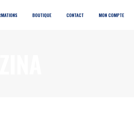
RMATIONS
BOUTIQUE
CONTACT
MON COMPTE
grammation
ZINA
ction
enaires
tiques de l’événement