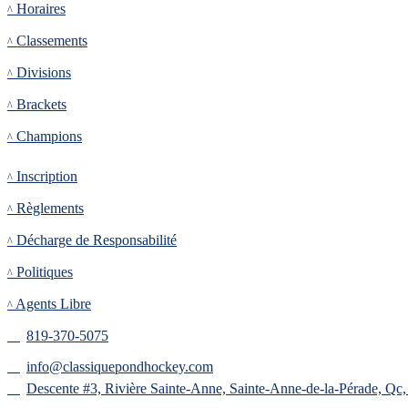
Horaires
Classements
Divisions
Brackets
Champions
Inscription
Inscription
Règlements
Décharge de Responsabilité
Politiques
Agents Libre
819-370-5075
info@classiquepondhockey.com
Descente #3, Rivière Sainte-Anne, Sainte-Anne-de-la-Pérade, Qc