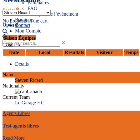
Steven Ricard
Partenaires
FAQ
Panier
0
Politiques de l’événement
Boutique
No products in the cart.
Open B
Contact
Mon Compte
Saison
Équipes
Total
-
Date
Local
Résultats
Visiteur
Temps
Détails
Name
Steven Ricard
Nationality
Canada
Current Team
Le Garage HC
Agents Libres
Test agents libres
Read More