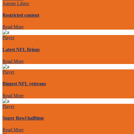
Agents Libres
Restricted content
Read More
Player
Latest NFL firings
Read More
Player
Biggest NFL veterans
Read More
Player
Super Bowl halftime
Read More