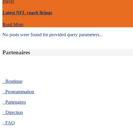
Player
Latest NFL coach firings
Read More
No posts were found for provided query parameters...
Partenaires
Informations
Boutique
Programmation
Partenaires
Direction
FAQ
Tournoi