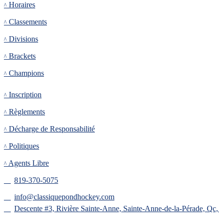
Horaires
Classements
Divisions
Brackets
Champions
Inscription
Inscription
Règlements
Décharge de Responsabilité
Politiques
Agents Libre
819-370-5075
info@classiquepondhockey.com
Descente #3, Rivière Sainte-Anne, Sainte-Anne-de-la-Pérade, Qc