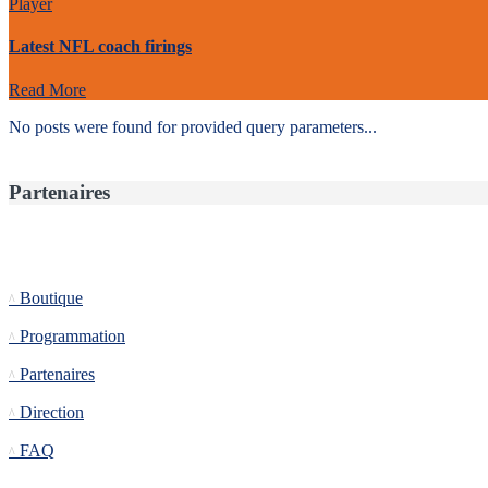
Player
Latest NFL coach firings
Read More
No posts were found for provided query parameters...
Partenaires
Informations
Boutique
Programmation
Partenaires
Direction
FAQ
Tournoi