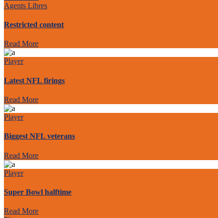
Agents Libres
Restricted content
Read More
Player
Latest NFL firings
Read More
Player
Biggest NFL veterans
Read More
Player
Super Bowl halftime
Read More