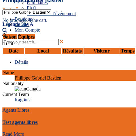
Philippe Gabriel Bastien
Partenaires
FAQ
Panier
0
Politiques de l’événement
Boutique
No products in the cart.
Légende 50+ A
Contact
Mon Compte
Saison
Équipes
Total
-
Date
Local
Résultats
Visiteur
Temps
Détails
Name
Philippe Gabriel Bastien
Nationality
Canada
Current Team
Ragôuts
Agents Libres
Test agents libres
Read More