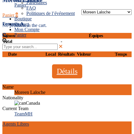
Moreen Laloche
Partenaires
Panier
FAQ
Politiques de l’événement
Panier
0
Boutique
Femmes A
Contact
No products in the cart.
Mon Compte
Panier
Saison
Équipes
Total
-
Date
Local
Résultats
Visiteur
Temps
Détails
Name
Moreen Laloche
Nationality
Canada
Current Team
TeamMH
Agents Libres