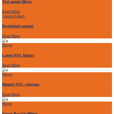
Test agents libres
Read More
Agents Libres
Restricted content
Read More
Player
Latest NFL firings
Read More
Player
Biggest NFL veterans
Read More
Player
Super Bowl halftime