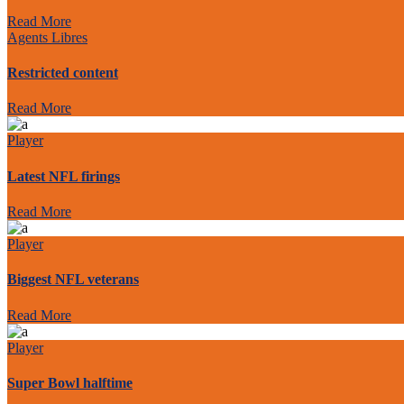
Read More
Agents Libres
Restricted content
Read More
Player
Latest NFL firings
Read More
Player
Biggest NFL veterans
Read More
Player
Super Bowl halftime