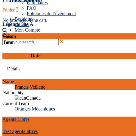
Francis Veillette
Partenaires
FAQ
Panier
0
Politiques de l’événement
Boutique
No products in the cart.
Légende 50+ A
Contact
Mon Compte
Saison
Total
Date
Détails
Name
Francis Veillette
Nationality
Canada
Current Team
Oranges Mécaniques
Agents Libres
Test agents libres