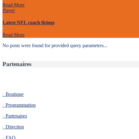
Read More
Player
Latest NFL coach firings
Read More
No posts were found for provided query parameters...
Partenaires
Informations
Boutique
Programmation
Partenaires
Direction
FAQ