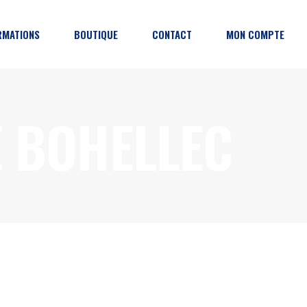
RMATIONS
BOUTIQUE
CONTACT
MON COMPTE
grammation
E BOHELLEC
ction
enaires
tiques de l’événement