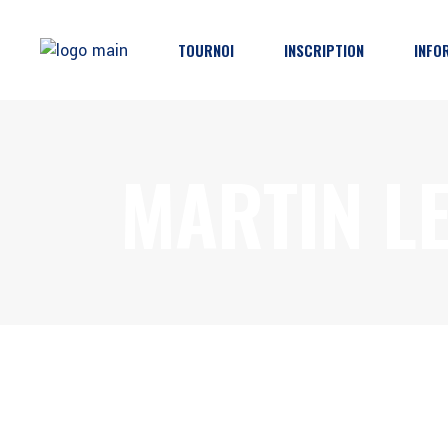
TOURNOI
INSCRIPTION
INFO
Horaires & Résultats
Inscription
Pro
MARTIN L
Classements
Décharge
Dire
Brackets
Règlements
Part
Catégories
Protections
FAQ
Poli