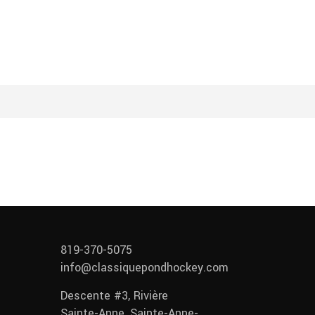
819-370-5075
info@classiquepondhockey.com
Descente #3, Rivière
Sainte-Anne, Sainte-Anne-