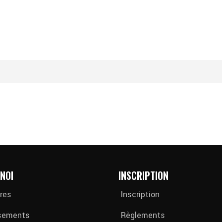
NOI
INSCRIPTION
res
Inscription
sements
Règlements