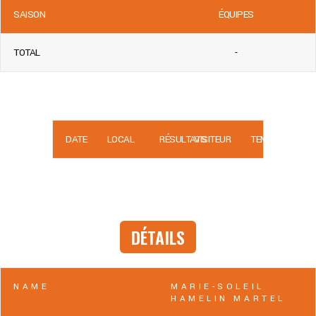
SAISON
ÉQUIPES
TOTAL
-
DATE
LOCAL
RÉSULTATS
VISITEUR
TEMPS
DÉTAILS
NAME
MARIE-SOLEIL
HAMELIN MARTEL