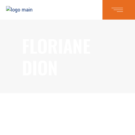
FLORIANE
DION