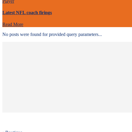
Player
Latest NFL coach firings
Read More
No posts were found for provided query parameters...
Informations