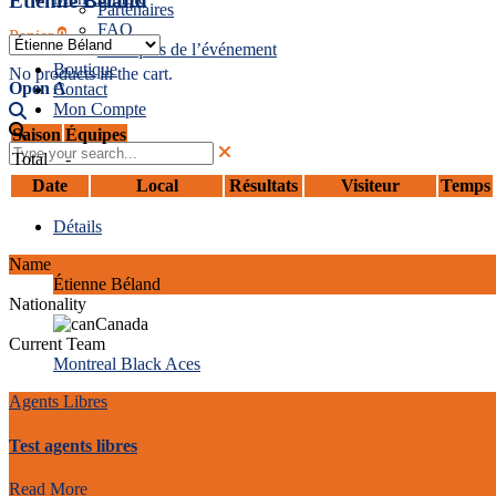
Étienne Béland
Partenaires
FAQ
Panier
0
Politiques de l’événement
Boutique
No products in the cart.
Open A
Contact
Mon Compte
Saison
Équipes
Total
-
Date
Local
Résultats
Visiteur
Temps
Détails
Name
Étienne Béland
Nationality
Canada
Current Team
Montreal Black Aces
Agents Libres
Test agents libres
Read More