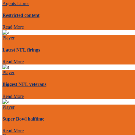
Agents Libres
Restricted content
Read More
Player
Latest NFL firings
Read More
Player
Biggest NFL veterans
Read More
Player
Super Bowl halftime
Read More