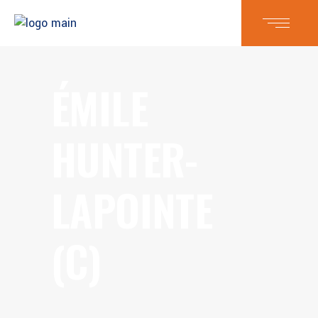
ÉMILE
HUNTER-
LAPOINTE
(C)