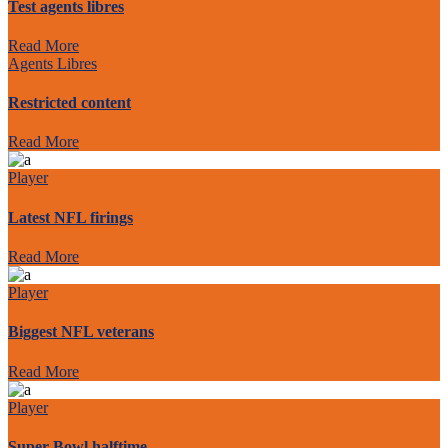
Test agents libres
Read More
Agents Libres
Restricted content
Read More
Player
Latest NFL firings
Read More
Player
Biggest NFL veterans
Read More
Player
Super Bowl halftime