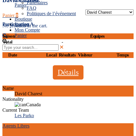
David Charest
Partenaires
Panier
FAQ
Politiques de l’événement
Panier
0
Boutique
Participation A
Contact
No products in the cart.
Mon Compte
Panier
Saison
Équipes
Total
-
Date
Local
Résultats
Visiteur
Temps
Détails
Name
David Charest
Nationality
Canada
Current Team
Les Parko
Agents Libres