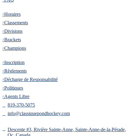
Tournoi
Horaires
Classements
Divisions
Brackets
Champions
Inscription
Inscription
Règlements
Décharge de Responsabilité
Politiques
Agents Libre
819-370-5075
info@classiquepondhockey.com
Descente #3, Rivière Sainte-Anne, Sainte-Anne-de-la-Pérade,
Qc, Canada