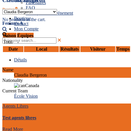
Claudia Bergeron
Partenaires
FAQ
Panier
0
Politiques de l’événement
Boutique
No products in the cart.
Femmes A
Contact
Mon Compte
Saison
Équipes
Total
-
Date
Local
Résultats
Visiteur
Temps
Détails
Name
Claudia Bergeron
Nationality
Canada
Current Team
École Vision
Agents Libres
Test agents libres
Read More