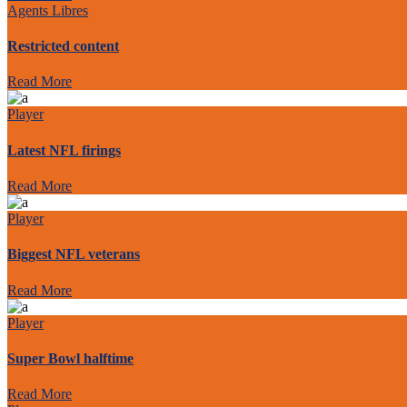
Agents Libres
Restricted content
Read More
Player
Latest NFL firings
Read More
Player
Biggest NFL veterans
Read More
Player
Super Bowl halftime
Read More