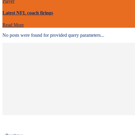
Player
Latest NFL coach firings
Read More
No posts were found for provided query parameters...
Informations