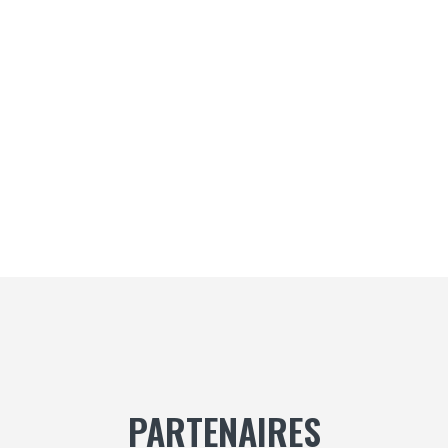
MOT DE PASSE
SE SOUVENIR DE MOI
Inscription
Mot de passe oublié ?
PARTENAIRES