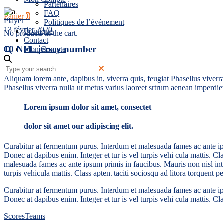
Partenaires
FAQ
Panier
0
Player
Politiques de l’événement
13 février 2020
Boutique
No products in the cart.
Contact
10 NFL jersey number
Mon Compte
Aliquam lorem ante, dapibus in, viverra quis, feugiat Phasellus viverra
Phasellus viverra nulla ut metus varius laoreet srtrum aenean imperdiet.
Lorem ipsum dolor sit amet, consectet
dolor sit amet our adipiscing elit.
Curabitur at fermentum purus. Interdum et malesuada fames ac ante ips
Donec at dapibus enim. Integer et tur is vel turpis vehi cula mattis. 
malesuada fames ac ante ipsum primis in faucibus. Mauris non nisl int
turpis vehicula mattis. Class aptent taciti sociosqu ad litora torquent p
Curabitur at fermentum purus. Interdum et malesuada fames ac ante ips
Donec at dapibus enim. Integer et tur is vel turpis vehi cula mattis. C
Scores
Teams