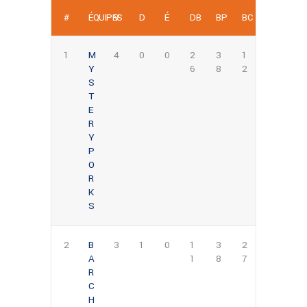
#
ÉQUIPES
V
D
É
DB
BP
BC
1
M
4
0
0
2
3
1
Y
6
8
2
S
T
E
R
Y
P
O
R
K
S
2
B
3
1
0
1
3
2
A
1
8
7
R
C
H