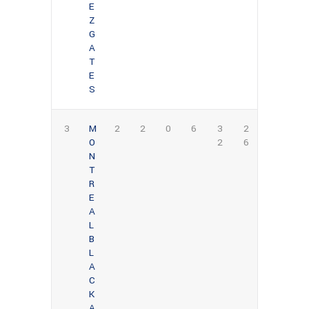
E
Z
G
A
T
E
S
3
M
2
2
0
6
3
2
O
2
6
N
T
R
E
A
L
B
L
A
C
K
A