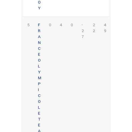
O
Y
5
F
0
4
0
-
2
4
R
2
2
9
A
7
N
C
E
O
L
Y
M
P
I
C
O
L
E
T
E
A