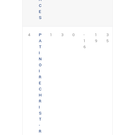
C
E
S
4
P
1
3
0
-
1
3
A
1
9
5
T
6
I
N
O
I
R
E
C
H
R
I
S
T
-
R