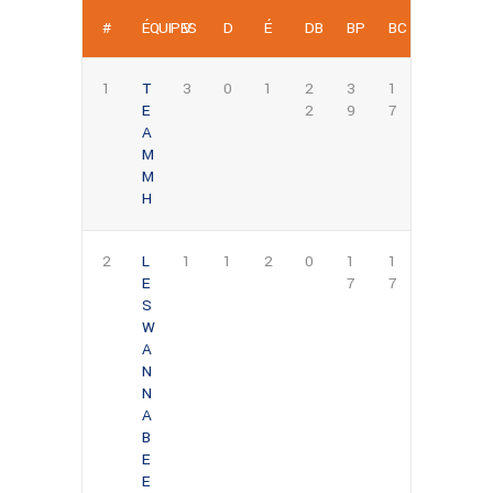
#
ÉQUIPES
V
D
É
DB
BP
BC
1
T
3
0
1
2
3
1
E
2
9
7
A
M
M
H
2
L
1
1
2
0
1
1
E
7
7
S
W
A
N
N
A
B
E
E