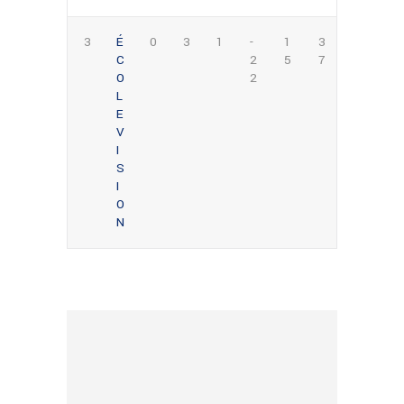
3
É
0
3
1
-
1
3
C
2
5
7
O
2
L
E
V
I
S
I
O
N