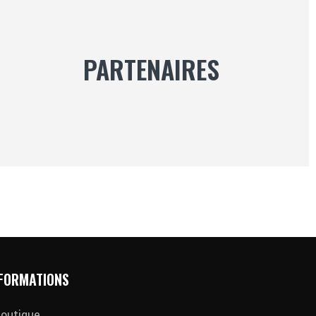
PARTENAIRES
FORMATIONS
outique