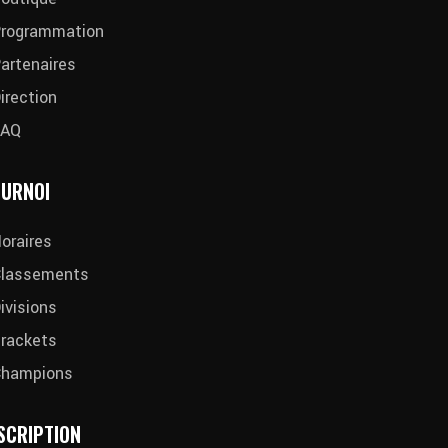
rogrammation
artenaires
irection
FAQ
URNOI
oraires
lassements
ivisions
rackets
Champions
SCRIPTION