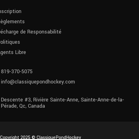
nscription
èglements
écharge de Responsabilité
olitiques
gents Libre
819-370-5075
info@classiquepondhockey.com
Descente #3, Rivière Sainte-Anne, Sainte-Anne-de-la-
Pérade, Qc, Canada
Copyright 2025 © ClassiquePondHockey