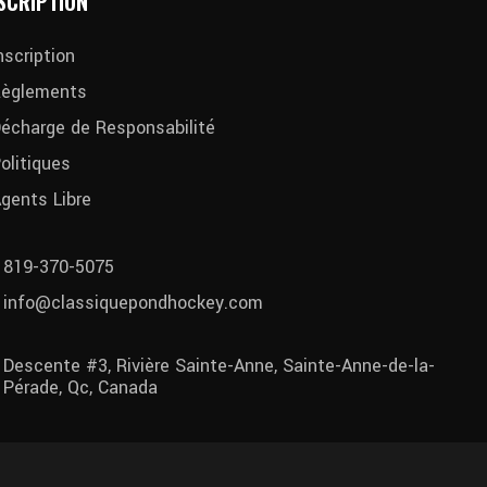
SCRIPTION
nscription
èglements
écharge de Responsabilité
olitiques
gents Libre
819-370-5075
info@classiquepondhockey.com
Descente #3, Rivière Sainte-Anne, Sainte-Anne-de-la-
Pérade, Qc, Canada