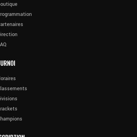
outique
rogrammation
artenaires
irection
FAQ
URNOI
oraires
lassements
ivisions
rackets
Champions