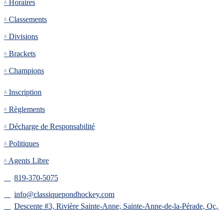
Horaires
Classements
Divisions
Brackets
Champions
Inscription
Inscription
Règlements
Décharge de Responsabilité
Politiques
Agents Libre
819-370-5075
info@classiquepondhockey.com
Descente #3, Rivière Sainte-Anne, Sainte-Anne-de-la-Pérade, Qc