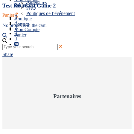
Partenaires
Panier
Test Récréatif Game 2
FAQ
Politiques de l’événement
Panier
0
Boutique
Contact
No products in the cart.
Mon Compte
Panier
Share
Partenaires