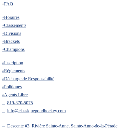
FAQ
Tournoi
Horaires
Classements
Divisions
Brackets
Champions
Inscription
Inscription
Règlements
Décharge de Responsabilité
Politiques
Agents Libre
819-370-5075
info@classiquepondhockey.com
Descente #3, Rivière Sainte-Anne, Sainte-Anne-de-la-Pérade,