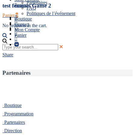
Partenaires
Panier
test femmes Game 2
FAQ
Politiques de l’événement
Panier
0
Boutique
Contact
No products in the cart.
Mon Compte
Panier
Share
Partenaires
Informations
Boutique
Programmation
Partenaires
Direction