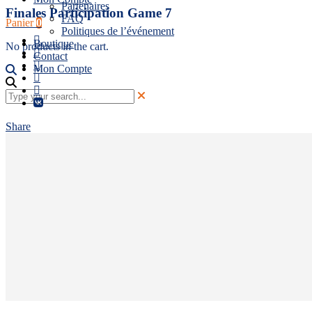
Partenaires
Finales Participation Game 7
FAQ
Panier
0
Politiques de l’événement
Boutique
No products in the cart.
Contact
Mon Compte
Share