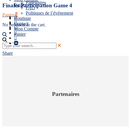
Partenaires
Panier
Finales Participation Game 4
FAQ
Politiques de l’événement
Panier
0
Boutique
Contact
No products in the cart.
Mon Compte
Panier
Share
Partenaires