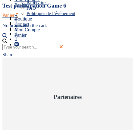
Partenaires
Panier
Test participation Game 6
FAQ
Politiques de l’événement
Panier
0
Boutique
Contact
No products in the cart.
Mon Compte
Panier
Share
Partenaires