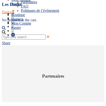
Partenaires
Panier
Les Ducks
FAQ
Politiques de l’événement
Panier
0
Boutique
Contact
No products in the cart.
Mon Compte
Panier
Share
Partenaires