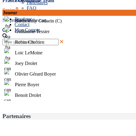
France Olympicole Team
Partenaires
FAQ
Panier
0
Joueur
Politiques de l’événement
Boutique
No products in the cart.
Barthélémy Cousein (C)
Contact
Mon Compte
Guillaume Tessier
Robin Chrétien
Loic LeMoine
Joey Drolet
Olivier Gérard Boyer
Pierre Boyer
Benoit Drolet
Partenaires