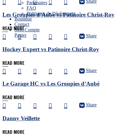
Share
Partenaires
FAQ
Politiques de l’événement
Les Groupies d’Aubé vs Patinoire Christ-Roy
Boutique
Contact
READ MORE
Mon Compte
Panier
Share
Hockey Expert vs Patinoire Christ-Roy
READ MORE
Share
Le Garage HC vs Les Groupies d’Aubé
READ MORE
Share
Danny Veillette
READ MORE