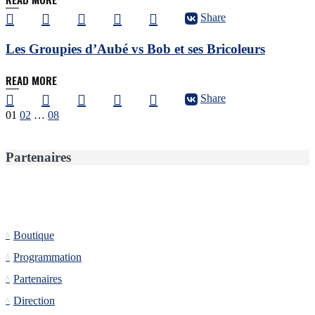
Share
Les Groupies d’Aubé vs Bob et ses Bricoleurs
READ MORE
Share
Pagination
01
02
…
08
des
publications
Partenaires
Informations
Boutique
Programmation
Partenaires
Direction