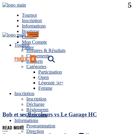
Tournoi
Inscription
Informations
Boutique
Contact
Mon Compte
Tournoi
Panier
Horaires & Résultats
Classements
PANIER
0
Brackets
Catégories
Participation
Archive
Open
Légende 50+
Femme
Inscription
Inscription
Décharge
Règlements
Bob et ses Bricoleurs vs Le Garage HC
Protections
Informations
Programmation
READ MORE
Direction