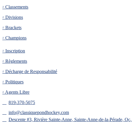
Classements
Divisions
Brackets
Champions
Inscription
Inscription
Règlements
Décharge de Responsabilité
Politiques
Agents Libre
819-370-5075
info@classiquepondhockey.com
Descente #3, Rivière Sainte-Anne, Sainte-Anne-de-la-Pérade, Qc