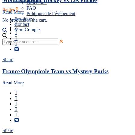
Montreal Roller Hockey vs Les Puckés
Partenaires
FAQ
Panier
0
Read More
Politiques de l’événement
Boutique
No products in the cart.
Contact
Mon Compte
Share
France Olympicole Team vs Mystery Porks
Read More
Share