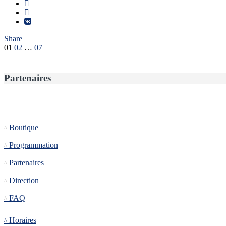
Share
Pagination
01
02
…
07
des
publications
Partenaires
Informations
Boutique
Programmation
Partenaires
Direction
FAQ
Tournoi
Horaires