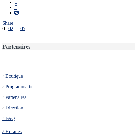
Share
Pagination
01
02
…
05
des
publications
Partenaires
Informations
Boutique
Programmation
Partenaires
Direction
FAQ
Tournoi
Horaires