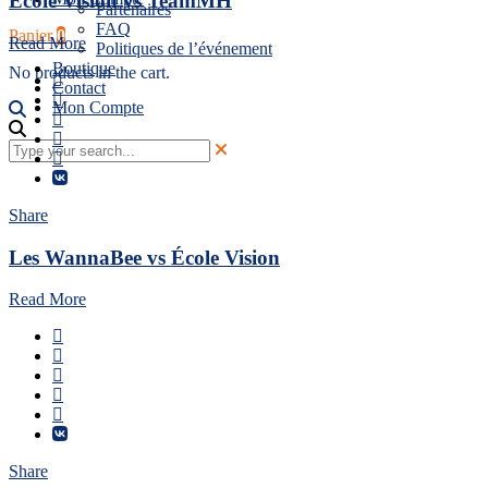
École Vision vs TeamMH
Partenaires
FAQ
Panier
0
Read More
Politiques de l’événement
Boutique
No products in the cart.
Contact
Mon Compte
Share
Les WannaBee vs École Vision
Read More
Share