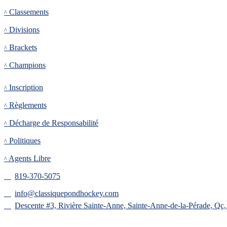
Classements
Divisions
Brackets
Champions
Inscription
Inscription
Règlements
Décharge de Responsabilité
Politiques
Agents Libre
819-370-5075
info@classiquepondhockey.com
Descente #3, Rivière Sainte-Anne, Sainte-Anne-de-la-Pérade, Qc